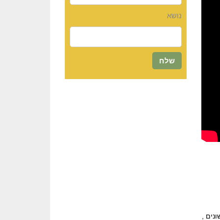
נושא
נים ,