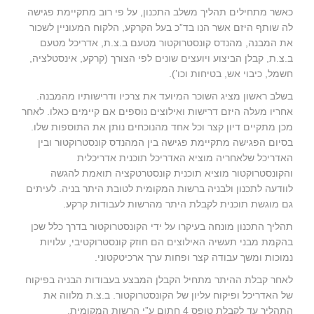
כאשר מתחילים תהליך משלב התכנון, על פי רוב מתקיימת פגישה
לה שותף היזם אשר הנו בד”כ בעל הקרקע, הלקוח המעוניין לשכור
את המבנה, מהנדס קונסטרוקטור מטעם ב.צ.ת, אדריכל מטעם
ב.צ.ת, קבלן הביצוע ויועצים שונים לפי הצורך (קרקע, אינסטלציה,
חשמל, כיבוי אש, בטיחות וכו’).
בשלב ראשון מציג השוכר המיועד את צרכיו ודרישותיו מהמבנה.
אחריו מעלה היזם דרישות ואילוצים נוספים אם קיימים כאלו. לאחר
מכן מתקיים דיון קצר וכל אחד מהנוכחים נותן את התוספות שלו.
בסיום הפגישה מתקיימת פגישה בין המהנדס קונסטרוקטור ובין
האדריכל שלאחריה מוציא האדריכל תוכנית אדריכלית
והקונסטרוקטור מוציא תוכנית קונסטרטקציה תואמת להגשה
לוודעה לתכנון ולבניה ברשות המקומית לטובת היתר בניה. לעיתים
גם מוגשת תוכנית לקבלת היתר מהרשות לעבודות קרקע.
תהליך התכנון מונחה בעיקרו על ידי הקונסטרוקטור בדרך כלל שכן
בהקמת מבני תעשיה האילוצים הם חוזק קונסטרוקטיבי, עלויות
נמוכות ומשך עבודה קצר ופחות ערך ארכיטקטוני.
לאחר קבלת ההיתר מתחיל הקבלן המבצע בעבודות הבניה בפיקוח
של האדריכל ופיקוח עליון של הקונסטרוקטור. ב.צ.ת מלווה את
התהליך עד לקבלת טופס 4 חתום ע”י הרשות המקומית.