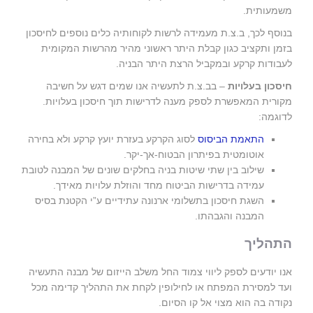
משמעותית.
בנוסף לכך, ב.צ.ת מעמידה לרשות לקוחותיה כלים נוספים לחיסכון
בזמן ותקציב כגון קבלת היתר ראשוני מהיר מהרשות המקומית
לעבודות קרקע ובמקביל הרצת היתר הבניה.
חיסכון בעלויות
– בב.צ.ת לתעשיה אנו שמים דגש על חשיבה
מקורית המאפשרת לספק מענה לדרישות תוך חיסכון בעלויות.
לדוגמה:
התאמת הביסוס
לסוג הקרקע בעזרת יועץ קרקע ולא בחירה
אוטומטית בפיתרון הבטוח-אך-יקר.
שילוב בין שתי שיטות בניה בחלקים שונים של המבנה לטובת
עמידה בדרישות הביטוח מחד והוזלת עלויות מאידך.
השגת חיסכון בתשלומי ארנונה עתידיים ע”י הקטנת בסיס
המבנה והגבהתו.
התהליך
אנו יודעים לספק ליווי צמוד החל משלב הייזום של מבנה התעשיה
ועד למסירת המפתח או לחילופין לקחת את התהליך קדימה מכל
נקודה בה הוא מצוי אל קו הסיום.