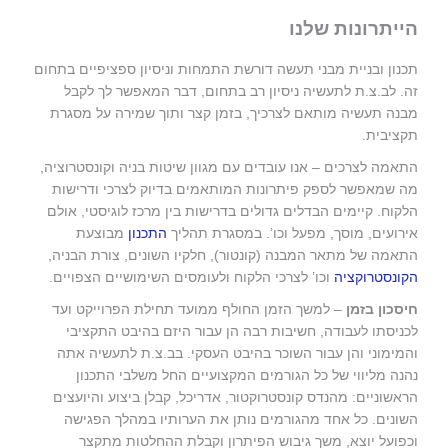
הייתרונות שלנו
תכנון ובניית מבני תעשה דורשת התמחות וניסיון ספציפיים בתחום
זה. לב.צ.ת לתעשיה ניסיון רב בתחום, דבר המאפשר לך לקבל
מבנה תעשיה מותאם לצרכיך, בזמן קצר ותוך שמירה על מסגרת
תקציבית.
התאמה לצרכים – אנו עובדים עם מגוון שיטות בניה וקונסטרוציה,
מה שמאפשר לספק פיתרונות המותאמים בדיוק לצרכי ודרישות
הלקוח. קיימים הבדלים גדולים בדרישות בין מרכז לוגיסטי, אולם
אירועים, מוסך, מפעל וכו’. במסגרת תהליך
התכנון
מבוצעת
התאמה של מתאר המבנה (קונטור), חלקיו השונים, צורת הבניה,
הקונסטרוקציה
וכו’ לצרכי הלקוח ולעומסים השימושיים הצפויים.
חיסכון בזמן
– למשך הזמן החולף ממועד תחילת הפרוייקט ועד
לכניסתו לעבודה, חשיבות רבה הן עבור היזם בהיבט התקציבי
והמימוני והן עבור השוכר בהיבט העסקי. בב.צ.ת לתעשיה אתה
נהנה מליווי של כל הגורמים המקצועיים החל משלבי התכנון
הראשוניים: מהנדס קונסטרוקטור, אדריכל, קבלן ביצוע והיועצים
השונים. כל אחד מהגורמים נותן את הערותיו במהלך הפגישה
וכפועל יוצא, משך גיבוש הפיתרון וקבלת ההחלטות מתקצר