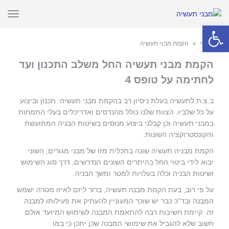
תפרי
פתח סרגל נגישות
ראשי
»
הקמת מבני תעשיה
הקמת מבני תעשיה החל משלב התכנון ועד
לחתימה על טופס 4
ב.צ.ת לתעשיה בעלת ניסיון רב בהקמת מבני תעשיה: תכנון וביצוע
על כל שלביו. הצוות שלנו כולל מהנדסים ואדריכלים בעלי התמחות
במבני תעשיה וכן קבלני ביצוע מנוסים בשיטות הבניה המתועשת
והקונסטרוקציה השונות.
הקמת מבניה תעשיה שונה בתכלית מזו של מבני מגורים; השוני
יבוא לידי ביטוי החל בהיתרים השונים הנדרשים, דרך סוג השימוש
ושיטות הבניה וכלה בעלויות למטר ומשך הבניה.
על פי רוב, בעת הקמת מבנה תעשיה, ברור ליזם לאיזו מטרה ישמש
המבנה ובד”כ כבר יש שוכר המעוניין להעתיק את פעילותו למבנה
זה. קיימת חשיבות רבה להתאמת המבנה לשימוש המיועד אולם
חשוב שלא להגביל את שימושי המבנה שכן יתכן כי במו