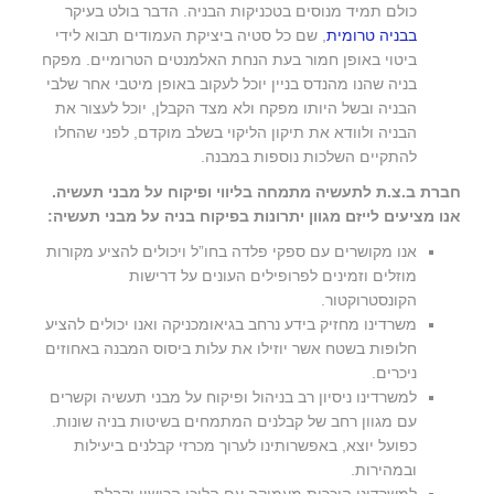
כולם תמיד מנוסים בטכניקות הבניה. הדבר בולט בעיקר
בבניה טרומית
, שם כל סטיה ביציקת העמודים תבוא לידי
ביטוי באופן חמור בעת הנחת האלמנטים הטרומיים. מפקח
בניה שהנו מהנדס בניין יוכל לעקוב באופן מיטבי אחר שלבי
הבניה ובשל היותו מפקח ולא מצד הקבלן, יוכל לעצור את
הבניה ולוודא את תיקון הליקוי בשלב מוקדם, לפני שהחלו
להתקיים השלכות נוספות במבנה.
חברת ב.צ.ת לתעשיה מתמחה בליווי ופיקוח על מבני תעשיה.
אנו מציעים לייזם מגוון יתרונות בפיקוח בניה על מבני תעשיה:
אנו מקושרים עם ספקי פלדה בחו”ל ויכולים להציע מקורות
מוזלים וזמינים לפרופילים העונים על דרישות
הקונסטרוקטור.
משרדינו מחזיק בידע נרחב בגיאומכניקה ואנו יכולים להציע
חלופות בשטח אשר יוזילו את עלות ביסוס המבנה באחוזים
ניכרים.
למשרדינו ניסיון רב בניהול ופיקוח על מבני תעשיה וקשרים
עם מגוון רחב של קבלנים המתמחים בשיטות בניה שונות.
כפועל יוצא, באפשרותינו לערוך מכרזי קבלנים ביעילות
ובמהירות.