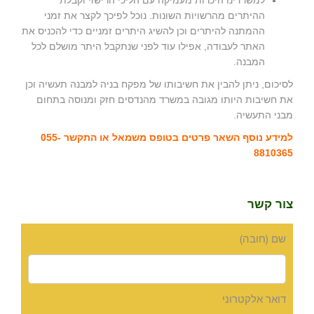
למשרדינו היכרות מעמיקה עם הליכי הרישוי וקבלת
ההיתרים מהרשויות השונות. נוכל לפיכך לקצר את זמני
ההמתנה להיתרים וכן להשיג היתרים זמניים כדי להכניס את
האתר לעבודה, אפילו עוד לפני שנתקבל היתר מושלם לכל
המבנה.
לסיכום, ניתן להבין את חשיבותו של מפקח בניה למבנה תעשיה וכן
את חשיבות היותו מגובה במשרד מהנדסים חזק ומנוסה בתחום
מבני התעשיה.
למידע נוסף השאר פרטים בטופס משמאל או התקשר 055-
8810365
צור קשר
שם (חובה)
דואר אלקטרוני