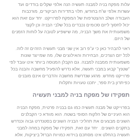
עלות מפקח בניה למבנה תעשיה הנה אלפי שקלים בודדים ועד
עשרות אלפי ש”ח בחודש, תלוי בתדירות הביקורים, מורכבות
העבודה ושלב ההצטרפות של המפקח לפרוייקט. יחד עם זאת הוא
יכול לחסוך ליזם סכומים נכבדים בכל שלבי הבניה וכן לקצר
משמעותית את משך הבניה, מה שישפיע לטובה על לוחות הזמנים
של היזם.
ראוי להבהיר כאן כי ע”פ רוב אין שני מבני תעשיה הזהים זה לזה.
לכל יזם הצרכים, הבחירות והאילוצים שלו, מה שמייצר שונות
משמעותית ממבנה למבנה. גם הקבלן המנוסה ביותר אינו עובד לפי
“שטנץ” קבוע במבני תעשה, אלא נדרש להפעיל מחשבה והבנה בכל
פרוייקט מחדש. מרגע שנדרשת מחשבה והדברים אינם מובנים
כפיתרון בית ספר, יתכנו טעויות ותקלות
תפקידו של מפקח בניה למבני תעשיה
בפרוייקט של מבנה תעשיה כמו גם בבניה פרטית, מפקח הבניה
הוא העיניים של הלקוח הסופי בשטח. הוא מוודא כי הקבלנים
השונים מבצעים את תהליכי הבניה השונים בסטנדרט גבוה וכנדרש
בתקנים השונים. יחד עם זאת, תפקידו של מפקח במחה למבני
תעשיה בהחלט אינו מסתכם בוידוא כמויות הברזל ביציקות, אלא