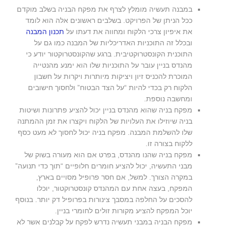
במבנה תעשיה מומלץ לצרף את מפקח הבניה בשלב מוקדם
ככל הניתן של הפרויקט. בשלבים ראשונים אלה הוא לומד
את איפיון צרכי הלקוח ומחווה את דעתו על
תכנון המבנה
ובכלל זה התוכניות האדריכליות של המבנה כמו גם על
התוכנית הקונסטרוקטיבית. ברגע שהקונסטרוקטור יודע כי
מהנדס בניין עובר על התוכניות שלו הוא ימנע מהנטייה
המוכרת להכניס זיון ויציקות מיותרות ויקרות על חשבון
הלקוח רק בכדי להיות “על הצד הבטוח” ולחסוך חישובים
ומחשבה נוספת.
מפקח בניה שהוא מהנדס בניין יכול להציע פתרונות ושיטות
בניה שיוזילו את העלויות של הלקוח ויקצרו את זמן ההמתנה
שלו להשלמת המבנה. מפקח בניה יכול לחסוך לא מעט כסף
ללקוח בצורה זו.
מפקח בניה שהנו מהנדס, בפרט אם הוא מעורה בשוק של
מבני התעשיה, יכול להציע חומרים חלופיים “תוך כדי תנועה”
במקרה הצורך. למשל, אם חסר פרופיל מסויים בארץ,
המפקח, בעצה אחת עם המהנדס קונסטרוקטור, יוכלו
להסכים על החלפה במסבך צינורות בפרופיל דק יותר. בנוסף
יוכל המפקח להציע מקורות זולים לחומרי בניין.
מפקח הבניה במבני תעשיה נדרש לפקח על קבלנים אשר לא